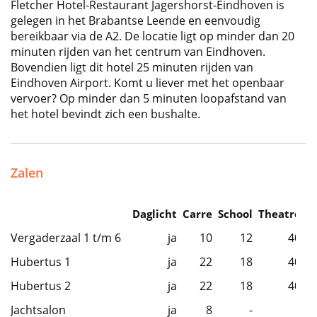
Fletcher Hotel-Restaurant Jagershorst-Eindhoven is
gelegen in het Brabantse Leende en eenvoudig
bereikbaar via de A2. De locatie ligt op minder dan 20
minuten rijden van het centrum van Eindhoven.
Bovendien ligt dit hotel 25 minuten rijden van
Eindhoven Airport. Komt u liever met het openbaar
vervoer? Op minder dan 5 minuten loopafstand van
het hotel bevindt zich een bushalte.
Zalen
Daglicht
Carre
School
Theatre
C
Vergaderzaal 1 t/m 6
ja
10
12
40
Hubertus 1
ja
22
18
40
Hubertus 2
ja
22
18
40
Jachtsalon
ja
8
-
-