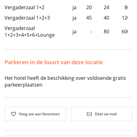
Vergaderzaal 1+2
ja
20
24
80
Vergaderzaal 1+2+3
ja
45
40
120
Vergaderzaal
ja
-
80
600
1+2+3+4+5+6+Lounge
Parkeren in de buurt van deze locatie
Het hotel heeft de beschikking over voldoende gratis
parkeerplaatsen
Voeg toe aan favorieten
Deel via mail