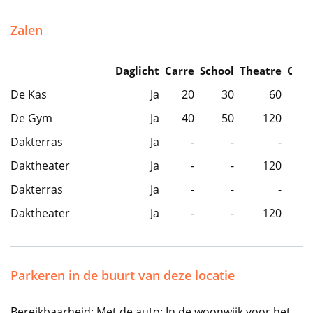
Zalen
Daglicht
Carre
School
Theatre
Caba
De Kas
Ja
20
30
60
De Gym
Ja
40
50
120
Dakterras
Ja
-
-
-
Daktheater
Ja
-
-
120
Dakterras
Ja
-
-
-
Daktheater
Ja
-
-
120
Parkeren in de buurt van deze locatie
Bereikbaarheid: Met de auto: In de woonwijk voor het