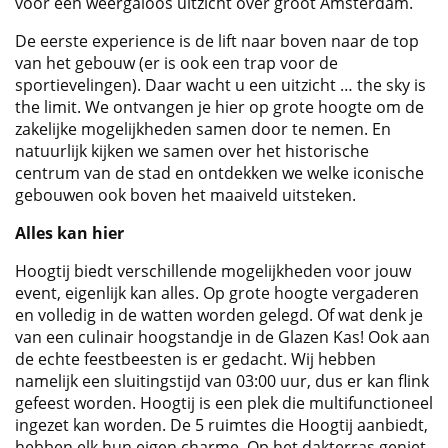
voor een weergaloos uitzicht over groot Amsterdam.
De eerste experience is de lift naar boven naar de top
van het gebouw (er is ook een trap voor de
sportievelingen). Daar wacht u een uitzicht … the sky is
the limit. We ontvangen je hier op grote hoogte om de
zakelijke mogelijkheden samen door te nemen. En
natuurlijk kijken we samen over het historische
centrum van de stad en ontdekken we welke iconische
gebouwen ook boven het maaiveld uitsteken.
Alles kan hier
Hoogtij biedt verschillende mogelijkheden voor jouw
event, eigenlijk kan alles. Op grote hoogte vergaderen
en volledig in de watten worden gelegd. Of wat denk je
van een culinair hoogstandje in de Glazen Kas! Ook aan
de echte feestbeesten is er gedacht. Wij hebben
namelijk een sluitingstijd van 03:00 uur, dus er kan flink
gefeest worden. Hoogtij is een plek die multifunctioneel
ingezet kan worden. De 5 ruimtes die Hoogtij aanbiedt,
hebben elk hun eigen charme. Op het dakterras geniet