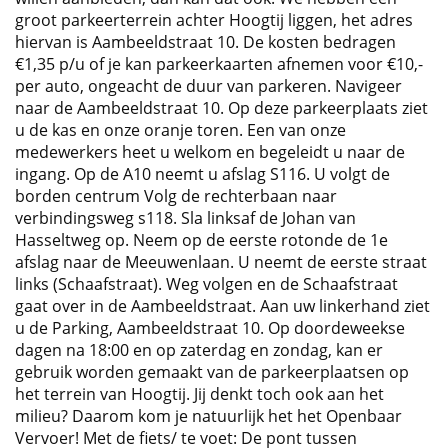
groot parkeerterrein achter Hoogtij liggen, het adres
hiervan is Aambeeldstraat 10. De kosten bedragen
€1,35 p/u of je kan parkeerkaarten afnemen voor €10,-
per auto, ongeacht de duur van parkeren. Navigeer
naar de Aambeeldstraat 10. Op deze parkeerplaats ziet
u de kas en onze oranje toren. Een van onze
medewerkers heet u welkom en begeleidt u naar de
ingang. Op de A10 neemt u afslag S116. U volgt de
borden centrum Volg de rechterbaan naar
verbindingsweg s118. Sla linksaf de Johan van
Hasseltweg op. Neem op de eerste rotonde de 1e
afslag naar de Meeuwenlaan. U neemt de eerste straat
links (Schaafstraat). Weg volgen en de Schaafstraat
gaat over in de Aambeeldstraat. Aan uw linkerhand ziet
u de Parking, Aambeeldstraat 10. Op doordeweekse
dagen na 18:00 en op zaterdag en zondag, kan er
gebruik worden gemaakt van de parkeerplaatsen op
het terrein van Hoogtij. Jij denkt toch ook aan het
milieu? Daarom kom je natuurlijk het het Openbaar
Vervoer! Met de fiets/ te voet: De pont tussen