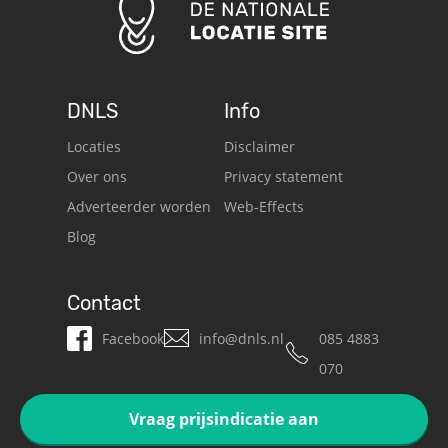
DNLS
Info
Locaties
Disclaimer
Over ons
Privacy statement
Adverteerder worden
Web-Effects
Blog
Contact
Facebook
info@dnls.nl
085 4883
070
Vraag prijsindicatie aan