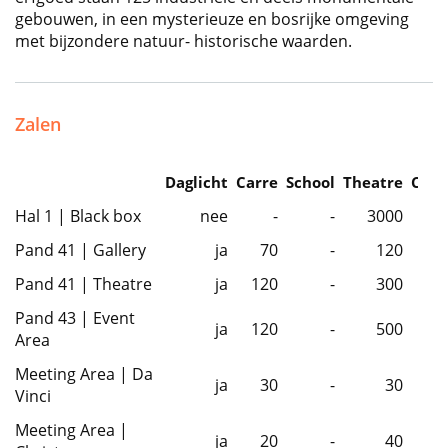
gebouwen, in een mysterieuze en bosrijke omgeving
met bijzondere natuur- historische waarden.
Zalen
Daglicht
Carre
School
Theatre
Caba
Hal 1 | Black box
nee
-
-
3000
Pand 41 | Gallery
ja
70
-
120
Pand 41 | Theatre
ja
120
-
300
Pand 43 | Event
ja
120
-
500
Area
Meeting Area | Da
ja
30
-
30
Vinci
Meeting Area |
ja
20
-
40